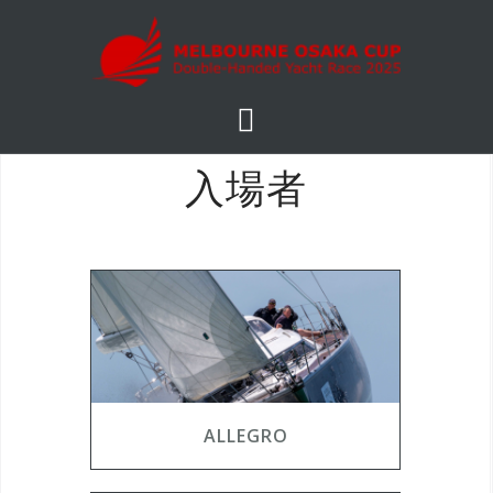
コ
ン
テ
ン
ツ
へ
入場者
ス
キ
ッ
プ
ALLEGRO