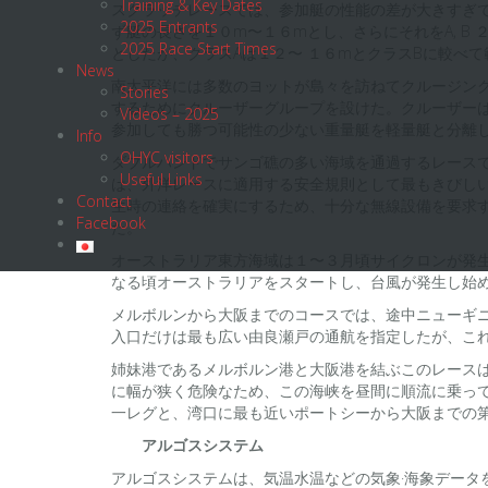
Training & Key Dates
スクラッチレースでは、参加艇の性能の差が大きすぎ
2025 Entrants
ず艇の長さを１０m〜１６mとし、さらにそれをA, 
2025 Race Start Times
としたが、クラスAは１２〜 １６mとクラスBに較べ
News
南太平洋には多数のヨットが島々を訪ねてクルージン
Stories
するためにクルーザーグループを設けた。クルーザー
Videos – 2025
参加しても勝つ可能性の少ない重量艇を軽量艇と分離
Info
OHYC visitors
ダブルハンドでサンゴ礁の多い海域を通過するレース
Useful Links
は、外洋レースに適用する安全規則として最もきびしいI.
Contact
生時の連絡を確実にするため、十分な無線設備を要求す
Facebook
た。
オーストラリア東方海域は１〜３月頃サイクロンが発
なる頃オーストラリアをスタートし、台風が発生し始
メルボルンから大阪までのコースでは、途中ニューギ
入口だけは最も広い由良瀬戸の通航を指定したが、こ
姉妹港であるメルボルン港と大阪港を結ぶこのレース
に幅が狭く危険なため、この海峡を昼間に順流に乗っ
一レグと、湾口に最も近いポートシーから大阪までの
アルゴスシステム
アルゴスシステムは、気温水温などの気象·海象デー