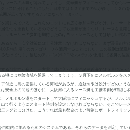
てはレースの興味が薄れてしまうし、先頭艇がフィニッシュしてからレ
B ２クラスに分けることにした。日本では１２mまでの艇が多く、１２m
て範囲が広くなりすぎることになってしまった。
グを楽しんでいる。これらのヨットにも広く参加を呼びかけ、レーサー
は居住性を重視しているのでどうしても重量が重くなり、レースを意識
し、クルーザーの参加を期待したのはヨットレースとしては珍しい試み
であるから、安全対策には十分注意しなければならない。まず乗員の方
O.R.特別規則のカテゴリー０を適用することにした。この規則は遭難時の
るだけでなく、後述のアルゴス(ARGOS)システムを使用して各艇の位
生する可能性が多く、一方北半球に入った南洋諸島近海では５月頃から
める頃には危険海域を通過してしまうよう、３月下旬にメルボルンをス
ニア付近に島の密集している海域があるが、通航制限は設けずどのよう
れは安全上の問題のほかに、大阪湾に入るレース艇を主催者側が確認し
は、メルボルン港をスタートして大阪港にフィニッシュするが、メルボ
て出て行くようにスタート時刻を設定しなければならない。そこでレー
第二レグとに分けた。こうすれば最も都合のよい時刻にポートフィリッ
タを自動的に集めるためのシステムである。それらのデータを測定してい