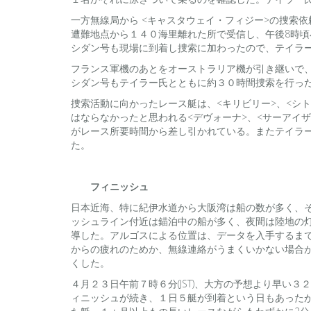
一方無線局から <キャスタウェイ・フィジー>の捜索
遭難地点から１４０海里離れた所で受信し、午後8時
シダン号も現場に到着し捜索に加わったので、テイラー
フランス軍機のあとをオーストラリア機が引き継いで
シダン号もテイラー氏とともに約３０時間捜索を行っ
捜索活動に向かったレース艇は、<キリビリー>、<シト
はならなかったと思われる<デヴォーナ>、<サーアイ
がレース所要時間から差し引かれている。またテイラ
た。
フィニッシュ
日本近海、特に紀伊水道から大阪湾は船の数が多く、
ッシュライン付近は錨泊中の船が多く、夜間は陸地の
導した。アルゴスによる位置は、データを入手するま
からの疲れのためか、無線連絡がうまくいかない場合
くした。
４月２３日午前７時６分(JST)、大方の予想より早い
ィニッシュが続き、１日５艇が到着という日もあった