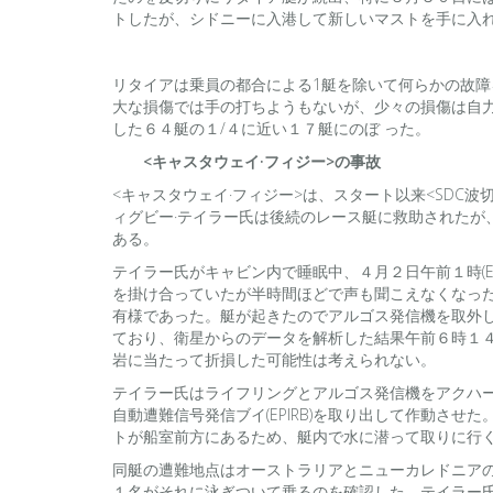
トしたが、シドニーに入港して新しいマストを手に入
リタイアは乗員の都合による1艇を除いて何らかの故
大な損傷では手の打ちようもないが、少々の損傷は自
した６４艇の１/４に近い１７艇にのぼ った。
<キャスタウェイ·フィジー>の事故
<キャスタウェイ·フィジー>は、スタート以来<SDC
ィグビー·テイラー氏は後続のレース艇に救助されたが
ある。
テイラー氏がキャビン内で睡眠中、４月２日午前１時(
を掛け合っていたが半時間ほどで声も聞こえなくなっ
有様であった。艇が起きたのでアルゴス発信機を取外して作
ており、衛星からのデータを解析した結果午前６時１
岩に当たって折損した可能性は考えられない。
テイラー氏はライフリングとアルゴス発信機をアクハ
自動遭難信号発信ブイ(EPIRB)を取り出して作動さ
トが船室前方にあるため、艇内で水に潜って取りに行
同艇の遭難地点はオーストラリアとニューカレドニア
１名がそれに泳ぎついて乗るのを確認した。テイラー