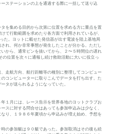
キーステーションの上を通過する際に一括して送り込
ータを集める目的から次第に位置を求める方に重点を置
付けて行動範囲を求めたり各方面で利用されているが、
なった。ヨットに載せた発信器が出す電波を陸上基地局
信され、何か非常事態が発生したことが分かる。ただし
ないから、通常ピンを抜いてから、２〜５時間位の遅れ
もその位置を次々に通報し続け救助活動に大いに役立っ
速、走航方向、航行距離等の種別に整理してコンピュー
とのコンピューターに取りこんでデータを打ち出す。た
データが送られるようになっていた。
５年１月には、レース告示を世界各地のヨットクラブお
レースに対する問合せはあっても参加申込みは少なく、
になり、１９８６年夏頃から申込みが増え始め、予想を
り時の参加艇は９０艇であった。参加取消はその後も続