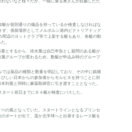
合わないなど様々だが、一緒に乗る奥さんが妊娠したた
参加艇が規則通りの備品を持っているか検査しなければな
きず、係留場所としてメルボルン港内ビクトリアドッグ
め周辺のヨットクラブ等で上架する艇もあり、各艇の動
った。
必要とするから、排水量は自己申告とし疑問のある艇が
所属グループが変わるため、数艇が申込み時のグループ
ールでは薬品の種類と数量を明記しており、その中に鎮痛
きびしい日本からの参加者からモルヒネを持つことに対
日本到着と同時に麻薬取締官に引き渡すこととなった。
スタート前日までに６４艇が検査にパスした。
〜７mの風となっていた。スタートラインとなるプリンセ
数のポートが出て、遥か北半球へと出発するレース艇を