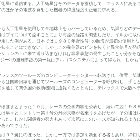
工衛星に送信する。人工衛星はそのデータを蓄積して、アラスカにある
どのほかその電波を発射した機器の緯度経度を正確に求める。
かも人工衛星を使用して全地球上をカバーしているため、気温などのデ
器はブイにつけて流すことにより海流の経路を調査したり、イルカに取
用した例がある。日本では１９８０年野性号IIIの航海が最初の使用と
を知ることはできない。しかしこの発信器のピンを抜くと異常信号が発
ーションの上に来て送り込まなければ非常事態の発生したことが分から
ィジー>の遭難事故の第一報はアルゴスシステムによって得られ、しか
フランスのツールーズのコンピューターセンターへ転送され、位置、艇
からは国際回線を通じてツールーズのコンピューターを呼び出し、手も
関を通じて関係国の救助機関に通報するとともに、テレックスで大阪へ
がほぼまとまった１０月。レースの企画内容を公表し、続いて翌１９８
には早々とエントリー第１号の丹羽夫妻が名乗りをあげたが、その後は
かった。しかし関係者の努力もあって次第にこのレースが知られるよう
をあわてさせた。
艇は９７艇にのぼった。しかし一方では参加を断念する者もあり、締切