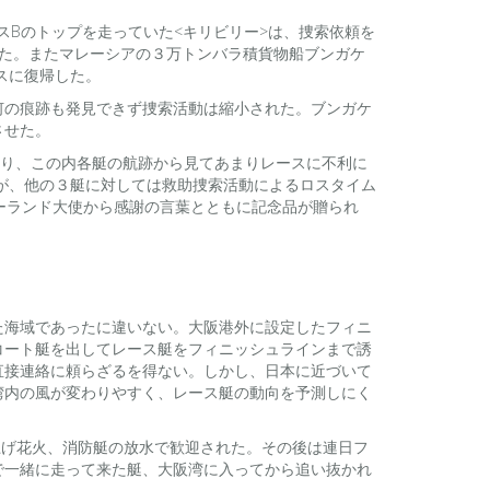
スBのトップを走っていた<キリビリー>は、捜索依頼を
た。またマレーシアの３万トンバラ積貨物船ブンガケ
スに復帰した。
何の痕跡も発見できず捜索活動は縮小された。ブンガケ
させた。
であり、この内各艇の航跡から見てあまりレースに不利に
いが、他の３艇に対しては救助捜索活動によるロスタイム
ーランド大使から感謝の言葉とともに記念品が贈られ
た海域であったに違いない。大阪港外に設定したフィニ
コート艇を出してレース艇をフィニッシュラインまで誘
直接連絡に頼らざるを得ない。しかし、日本に近づいて
湾内の風が変わりやすく、レース艇の動向を予測しにく
打上げ花火、消防艇の放水で歓迎された。その後は連日フ
で一緒に走って来た艇、大阪湾に入ってから追い抜かれ