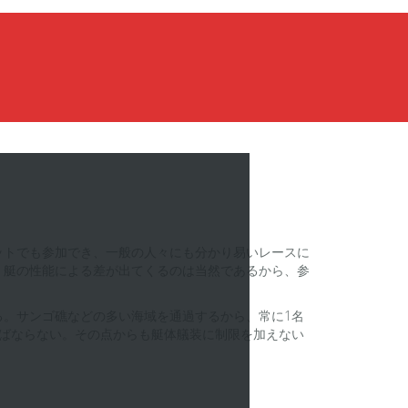
ットでも参加でき、一般の人々にも分かり易いレースに
ば、艇の性能による差が出てくるのは当然であるから、参
。サンゴ礁などの多い海域を通過するから、常に1名
ばならない。その点からも艇体艤装に制限を加えない