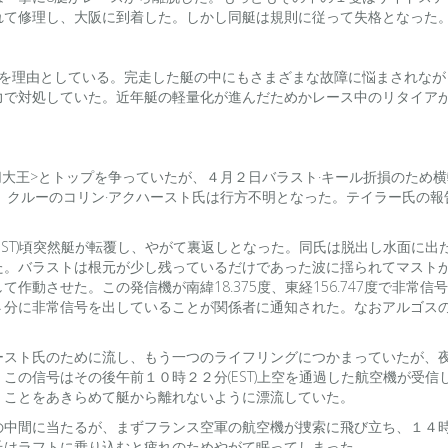
れて修理し、大阪に到着した。しかし同艇は規則に従って失格となった
障を理由としている。完走した艇の中にもさまざまな故障に悩まされなが
力で対処していた。近年艇の軽量化が進んだためかレース中のリタイア
波切大王>とトップを争っていたが、４月２日バラスト·キール折損のた
、クルーのコリン·アクハースト氏は行方不明となった。テイラー氏の
EST)頃突然艇が転覆し、やがて裏返しとなった。同氏は脱出し水面に
た。バラストは根元が少し残っているだけであった波に揺られてマスト
動させた。この発信機が南緯18.375度、東経156.747度で非常信号
４分に非常信号を出していることが関係者に通知された。なおアルゴス
ースト氏のために流し、もう一つのライフリングにつかまっていたが、
せた。この信号はその後午前１０時２２分(EST)上空を通過した航空機が
くことをあきらめて艇から離れないように漂流していた。
の中間に当たるが、まずフランス空軍の航空機が捜索に飛び立ち、１４
氏はラフトに乗り込むと疲れのためやがて眠ってしまった。