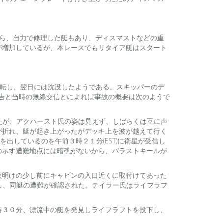
。
ら、自力で修理した艇もあり、ディスマストなどの重
が増加しているが、本レースでもリタイア艇はスタート
め横転し、翌日には沈没したようである。スキッパーのデ
報告と当時の無線交信とによれば事故の概要は次のようで
出たが、アクハースト氏の姿は見えず、しばらくは互に声
が折れ、艇が起き上がったがデッキ上を波が越えて行く
を出しているのを午前３時２１分(EST)に衛星が受信し
の示す遭難地点には暗礁がないから、バラストキールが
夜明けの少し前にキャビンの入口近くに取付けてあった
受信し、同艇の遭難が確認された。テイラー氏はライフラフ
時３０分、漂流中の艇を発見しライフラフトを投下し、