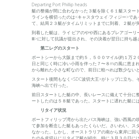
Departing Port Phillip heads
艇の整備が間に合わなかった３艇を除く６１艇スター
ラインを横切ったのは<キャスタウェイ·フィジー>で
て、結局２３艇がタイムリミットまでに到着、２艇が
到着した艇は、ライ·ピアのやや西にあるブレアゴーリ
Ⅲ>に対して抗議が提出され、その決着が翌日に持ち
第二レグのスタート
ポートシーから大阪まで約５，５００マイル(約１万２０
日と同じく時に冷い小雨を伴った７〜８mの風に恵ま
から離れた小さな町なので、前日に較べれば数少ない
スタート後間もなく<SDC波切大王>がトップに立ち
海峡へ出て行った。
前日スタートした艇の中、長いレースに備えて十分に
ートしたのは５８艇であった。スタートに遅れた艇に
リタイア状況
ポートフィリップ湾から出たバス海峡は、強い西風の
て参加を断念した艇もあったくらいだ。さいわい、ス
なかった。しかし、オーストラリアの南から東岸に回り
たのを皮切りにリタイア艇が続出、特に３月３０日に