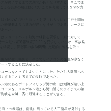
ースが終了するまでの期間が長くなりすぎる。そこでま
をこえる長さの艇は数少ないことを考慮して１２mを境
とは別ののんびりとヨットを楽しむ人々にも門戸を開放
した軽量艇よりも速力が遅くなりがちである。レースに
であった。
にはショートハンド航海の経験を要求し、艇に対して
自動位置通報装置(EPIRB)を要求しているが、事故発
置を確認し、関係国の救助機関に定期的に連絡を取っ
台風が発生し始める。そこでサイクロンの発生が少なく
タートすることに決定した。
なコースをとってもよいことにした。ただし大阪湾への
易くすることも考えての制限であった。
ルン港のあるポートフィリップ湾の出口は潮流が速い上
スコースを、メルボルン港から湾口近くのライまでの第
プ海峡を全艇一斉に通過することができる。
る海上の機器は、南北に回っている人工衛星が発射する