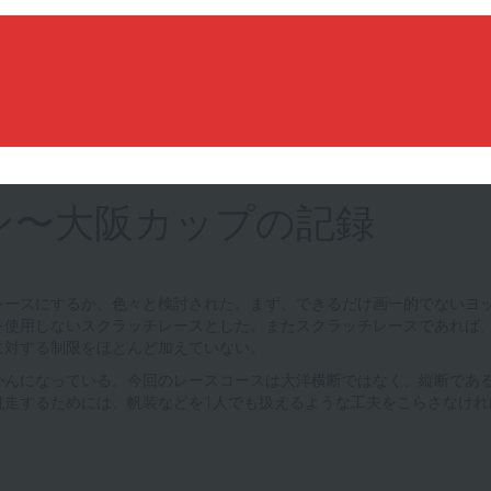
ルン〜大阪カップの記録
レースにするか、色々と検討された。まず、できるだけ画一的でないヨ
ップを使用しないスクラッチレースとした。またスクラッチレースであれ
に対する制限をほとんど加えていない。
かんになっている。今回のレースコースは大洋横断ではなく、縦断である
帆走するためには、帆装などを1人でも扱えるような工夫をこらさなけれ