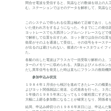
間合せ電波を受信すると、気温などの数値を頭上の人
む。ステーションではそのデータを解析して、気温な
このシステムで得られる位置は極めて正確であり、し
いた使われ方をするようになった。今までにこの発信
ヨットレースでも大西洋シングルハンドレースなどで使
で解析して位置を出すため、ヨット側では自分の位置
衛星がその上を通過して受信し、その信号をキーステ
が出るのは避けられない。後述の<キャスタウェイ·フ
た。
各艇の出した電波はアラスカで一括受取り解析の上、
ターのメモリーに収められる。大阪およびメルボルン
だし異常信号を発見した時は直ちにフランスの救助機
参加申込み状況
１９８４年１月頃から検討を進めてきたレースの概要
よびヨット関係雑誌に発送、公式発表を行った。３月
１年後の１９８５年末になっても１０艇程度にすぎな
大幅に上廻る参加数になることが確実となり、関係者
結局、申込み締切りの１９８６年末日には、申込んだ