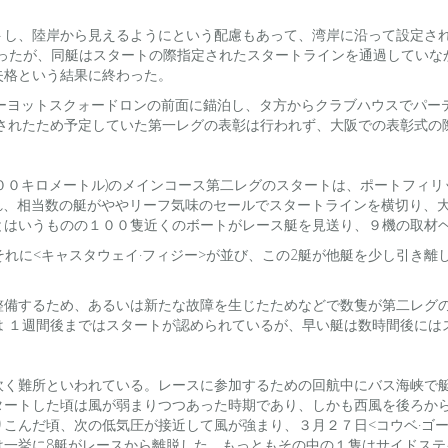
トし、陸岸から見えるようにという配慮もあって、湾岸に沿って設定さ
あったが、同艇はスタートの際指定されたスタートラインを通過してい
失格という結果に終わった。
ーヨットスクォードロンの前面に錨泊し、タ方からクラブハウスでパー
越されたため予定していた第一レグの表彰は行われず、大阪での表彰式の
０キロメートル)のメインコース第二レグのスタートは、ポートフィリッ
れ、相当数の艇がややリーフ気味のセールでスタートラインを横切り、
とはいうものの１００隻近くのボートがレース艇を見送り、９機の取材
、それに<キャスタウェイ·フィジー>が並び、この2艇が他艇を少し引き
整備するため、あるいは新たな故障を生じたためなどで数隻が第二レグ
は １週間後まではスタートが認められているが、早い艇は数時間後には
吹く難所といわれている。レースに参加するための回航中にバス海峡で
タートした頃は風が弱まりつつあった時期であり、しかも西風を後ろか
こんだ頃、次の低気圧が接近して風が強まり、３月２７日<コウベ·ゴ
は一挙に8艇がレースから離脱した。もっともその中の１隻はサイドステ