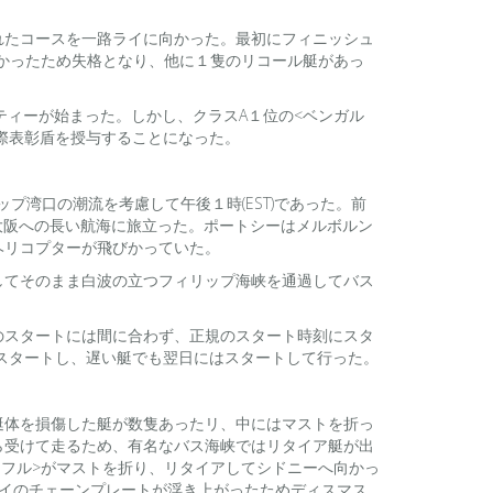
れたコースを一路ライに向かった。最初にフィニッシュ
なかったため失格となり、他に１隻のリコール艇があっ
ティーが始まった。しかし、クラスA１位の<ベンガル
際表彰盾を授与することになった。
プ湾口の潮流を考慮して午後１時(EST)であった。前
大阪への長い航海に旅立った。ポートシーはメルボルン
ヘリコプターが飛びかっていた。
離してそのまま白波の立つフィリップ海峡を通過してバス
のスタートには間に合わず、正規のスタート時刻にスタ
スタートし、遅い艇でも翌日にはスタートして行った。
艇体を損傷した艇が数隻あったリ、中にはマストを折っ
ら受けて走るため、有名なバス海峡ではリタイア艇が出
ーフル>がマストを折り、リタイアしてシドニーへ向かっ
イのチェーンプレートが浮き上がったためディスマス