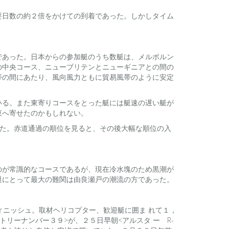
要日数の約２倍をかけての到着であった。しかしタイム
であった。日本からの参加艇のうち数艇は、メルボルン
の中央コース、ニューブリテンとニューギニアとの間の
帯の間にあたり、風向風力ともに貿易風帯のように安定
いる。また東寄りコースをとった艇には艇速の遅い艇が
東へ寄せたのかもしれない。
続いた。赤道通過の順位を見ると、その後大幅な順位の入
のが常識的なコースであるが、現在冷水塊のため黒潮が
艇にとって最大の難関は由良瀬戸の潮流の方であった。
フィニッシュ。取材ヘリコプター、歓迎艇に囲ま れて１，
トリーナンバー３９>が、２５日早朝<アルスタ ー R-