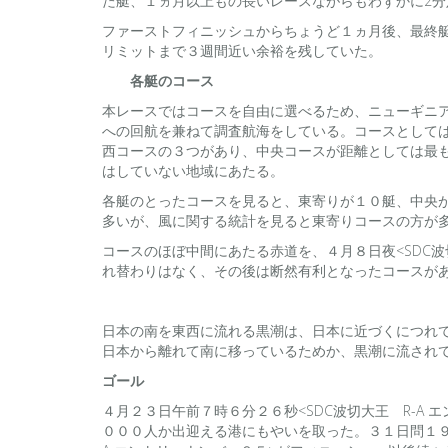
た艇、１ヵ月以上もの長いレースながらもわずかに2
ファーストフィニッシュからちょうど１ヵ月後、最終
リミットまで３週間近い余裕を残していた。
各艇のコース
本レースではコースを自由に選べるため、ニューギニ
への回航を兼ねて調査航海をしている。コースとして
西コースの３つがあり、中央コースが距離としては最
はしていない地域にあたる。
各艇のとったコースを見ると、東寄りが１０艇、中央
多いが、風に関する統計を見ると東寄りコースの方が
コースのほぼ中間にあたる赤道を、４月８日夜<SDC波
れ替わりはなく、その後は断然有利となったコースが
日本の南を東西に流れる黒潮は、日本に近づくにつれ
日本から離れて南に移っているためか、黒潮に流され
ゴール
４月２３日午前７時６分２６秒<SDC波切大王 R-A
０００人か出迎える港にもやいを取った。３１日問１９時