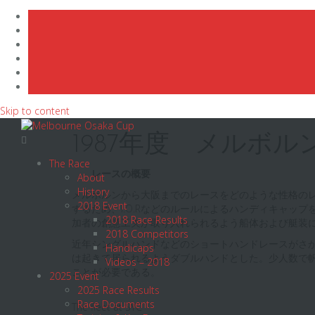
Skip to content
1987年度 メルボ
The Race
レースの概要
About
History
メルボルンから大阪までのレースをどのような性格の
2018 Event
するため、I.O.Rなどのルールによるハンディキャ
2018 Race Results
加者の創意工夫が取り入れられるよう船体および艇装
2018 Competitors
近年シングルハンドなどのショートハンドレースがさ
Handicaps
は起きて居られるようダブルハンドとした。少人数で
Videos – 2018
ことが必要である。
2025 Event
2025 Race Results
Race Documents
The fleet at SYC