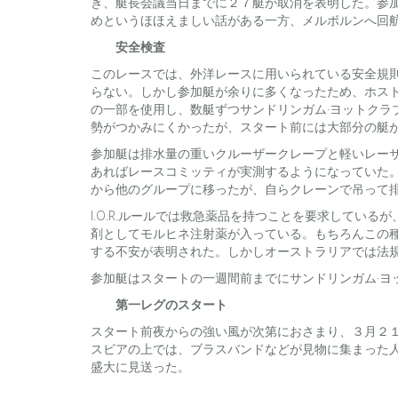
き、艇長会議当日までに２７艇が取消を表明した。参
めというほほえましい話がある一方、メルボルンへ回
安全検査
このレースでは、外洋レースに用いられている安全規則
らない。しかし参加艇が余りに多くなったため、ホス
の一部を使用し、数艇ずつサンドリンガム·ヨットク
勢がつかみにくかったが、スタート前には大部分の艇
参加艇は排水量の重いクルーザークレープと軽いレー
あればレースコミッティが実測するようになっていた
から他のグループに移ったが、自らクレーンで吊って
I.O.R.ルールでは救急薬品を持つことを要求して
剤としてモルヒネ注射薬が入っている。もちろんこの
する不安が表明された。しかしオーストラリアでは法
参加艇はスタートの一週間前までにサンドリンガム·
第一レグのスタート
スタート前夜からの強い風が次第におさまり、３月２１
スビアの上では、ブラスバンドなどが見物に集まった
盛大に見送った。